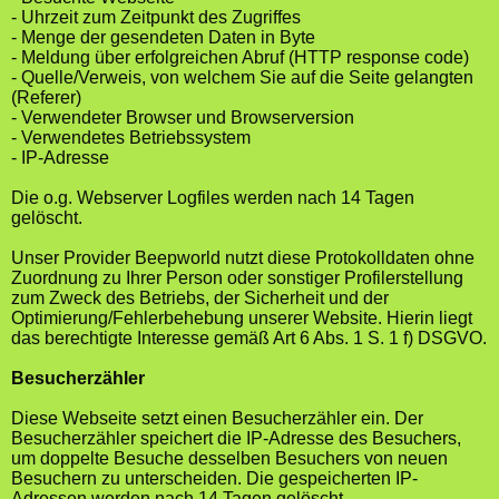
- Uhrzeit zum Zeitpunkt des Zugriffes
- Menge der gesendeten Daten in Byte
- Meldung über erfolgreichen Abruf (HTTP response code)
- Quelle/Verweis, von welchem Sie auf die Seite gelangten
(Referer)
- Verwendeter Browser und Browserversion
- Verwendetes Betriebssystem
- IP-Adresse
Die o.g. Webserver Logfiles werden nach 14 Tagen
gelöscht.
Unser Provider Beepworld nutzt diese Protokolldaten ohne
Zuordnung zu Ihrer Person oder sonstiger Profilerstellung
zum Zweck des Betriebs, der Sicherheit und der
Optimierung/Fehlerbehebung unserer Website. Hierin liegt
das berechtigte Interesse gemäß Art 6 Abs. 1 S. 1 f) DSGVO.
Besucherzähler
Diese Webseite setzt einen Besucherzähler ein. Der
Besucherzähler speichert die IP-Adresse des Besuchers,
um doppelte Besuche desselben Besuchers von neuen
Besuchern zu unterscheiden. Die gespeicherten IP-
Adressen werden nach 14 Tagen gelöscht.